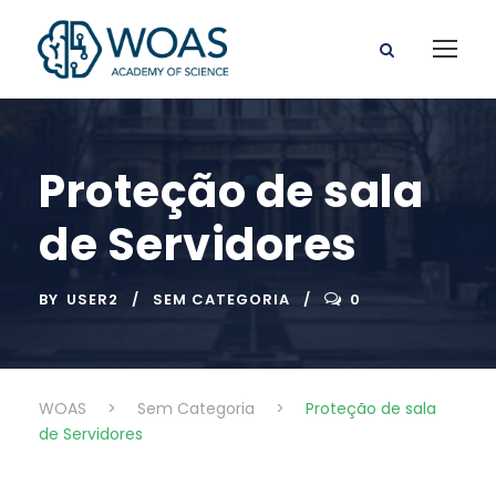
Proteção de sala
de Servidores
BY
USER2
SEM CATEGORIA
0
WOAS
>
Sem Categoria
>
Proteção de sala
de Servidores